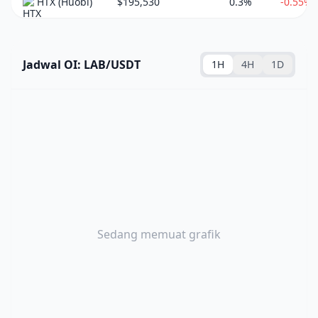
HTX (Huobi)
$195,530
0.3%
-0.55%
Jadwal OI: LAB/USDT
1H
4H
1D
Sedang memuat grafik