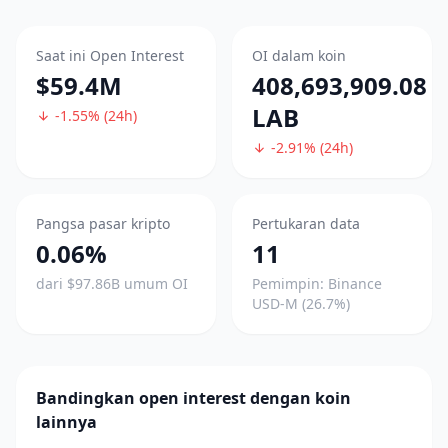
Saat ini Open Interest
OI dalam koin
$59.4M
408,693,909.08
LAB
-1.55% (24h)
-2.91% (24h)
Pangsa pasar kripto
Pertukaran data
0.06%
11
dari $97.86B umum OI
Pemimpin: Binance
USD-M (26.7%)
Bandingkan open interest dengan koin
lainnya