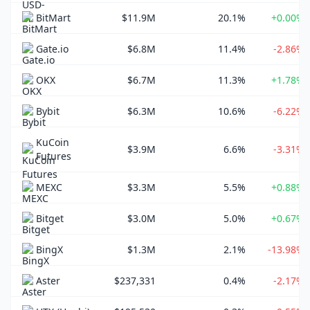
BitMart
$11.9M
20.1%
+0.00%
Gate.io
$6.8M
11.4%
-2.86%
OKX
$6.7M
11.3%
+1.78%
Bybit
$6.3M
10.6%
-6.22%
KuCoin
$3.9M
6.6%
-3.31%
Futures
MEXC
$3.3M
5.5%
+0.88%
Bitget
$3.0M
5.0%
+0.67%
BingX
$1.3M
2.1%
-13.98%
Aster
$237,331
0.4%
-2.17%