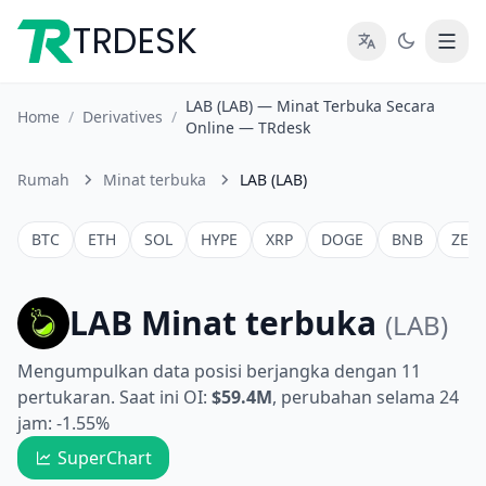
TRDESK
LAB (LAB) — Minat Terbuka Secara
Home
/
Derivatives
/
Online — TRdesk
Rumah
Minat terbuka
LAB (LAB)
BTC
ETH
SOL
HYPE
XRP
DOGE
BNB
ZEC
LAB Minat terbuka
(LAB)
Mengumpulkan data posisi berjangka dengan 11
pertukaran. Saat ini OI:
$59.4M
, perubahan selama 24
jam: -1.55%
SuperChart