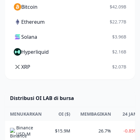
Bitcoin
$42.09B
Ethereum
$22.77B
Solana
$3.96B
Hyperliquid
$2.16B
XRP
$2.07B
Distribusi OI LAB di bursa
MENUKARKAN
OI ($)
MEMBAGIKAN
24 JAM
Binance
$15.9M
26.7%
-0.85%
USD-M