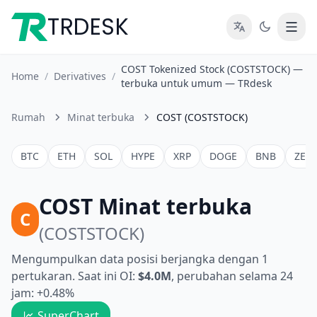
TRDESK
COST Tokenized Stock (COSTSTOCK) —
Home
/
Derivatives
/
terbuka untuk umum — TRdesk
Rumah
Minat terbuka
COST (COSTSTOCK)
BTC
ETH
SOL
HYPE
XRP
DOGE
BNB
ZEC
COST Minat terbuka
C
(COSTSTOCK)
Mengumpulkan data posisi berjangka dengan 1
pertukaran. Saat ini OI:
$4.0M
, perubahan selama 24
jam: +0.48%
SuperChart