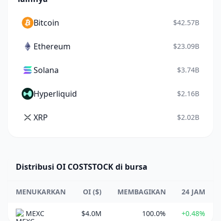
Bitcoin
$42.57B
Ethereum
$23.09B
Solana
$3.74B
Hyperliquid
$2.16B
XRP
$2.02B
Distribusi OI COSTSTOCK di bursa
MENUKARKAN
OI ($)
MEMBAGIKAN
24 JAM
MEXC
$4.0M
100.0%
+0.48%