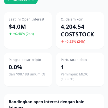
Saat ini Open Interest
OI dalam koin
$4.0M
4,204.54
COSTSTOCK
+0.48% (24h)
-0.23% (24h)
Pangsa pasar kripto
Pertukaran data
0.0%
1
dari $98.18B umum OI
Pemimpin: MEXC
(100.0%)
Bandingkan open interest dengan koin
lainnya