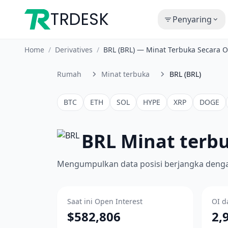
TRDESK
Penyaring
Home
/
Derivatives
/
BRL (BRL) — Minat Terbuka Secara 
Rumah
Minat terbuka
BRL (BRL)
BTC
ETH
SOL
HYPE
XRP
DOGE
BRL Minat terb
Mengumpulkan data posisi berjangka dengan
Saat ini Open Interest
OI d
$582,806
2,