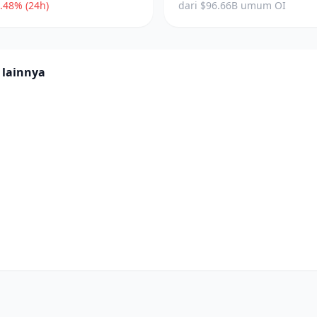
.48% (24h)
dari $96.66B umum OI
 lainnya