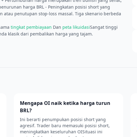
+ Pertumbuhan harga merupakan tren bullish yang sehat,
+ penurunan harga BRL - Peningkatan posisi short yang
un atau penutupan stop-loss massal. Tiga skenario berbeda
rsama
tingkat pembiayaan
Dan
peta likuidasi
Sangat tinggi
da klasik dari pembalikan harga yang tajam.
Mengapa OI naik ketika harga turun
BRL?
Ini berarti penumpukan posisi short yang
agresif. Trader baru memasuki posisi short,
meningkatkan keseluruhan OISituasi ini