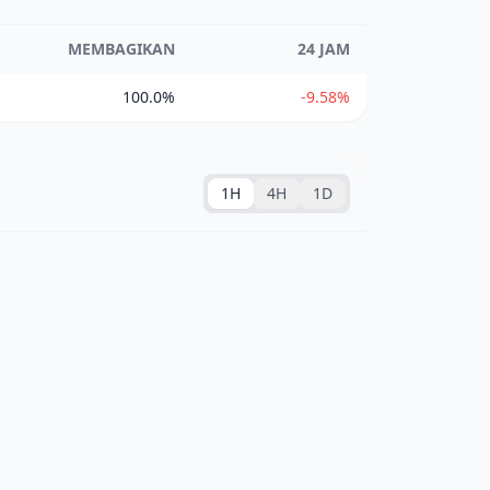
MEMBAGIKAN
24 JAM
100.0%
-9.58%
1H
4H
1D