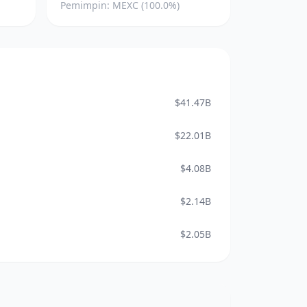
Pemimpin: MEXC (100.0%)
$41.47B
$22.01B
$4.08B
$2.14B
$2.05B