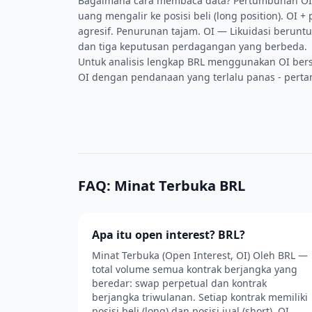
Bagaimana cara membaca data? Pertumbuhan OI 
uang mengalir ke posisi beli (long position). OI 
agresif. Penurunan tajam. OI — Likuidasi berunt
dan tiga keputusan perdagangan yang berbeda.
Untuk analisis lengkap BRL menggunakan OI be
OI dengan pendanaan yang terlalu panas - pertan
FAQ: Minat Terbuka BRL
Apa itu open interest? BRL?
Minat Terbuka (Open Interest, OI) Oleh BRL —
total volume semua kontrak berjangka yang
beredar: swap perpetual dan kontrak
berjangka triwulanan. Setiap kontrak memiliki
posisi beli (long) dan posisi jual (short). OI