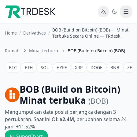
TRDESK
BOB (Build on Bitcoin) (BOB) — Minat
Home
/
Derivatives
/
Terbuka Secara Online — TRdesk
Rumah
Minat terbuka
BOB (Build on Bitcoin) (BOB)
BTC
ETH
SOL
HYPE
XRP
DOGE
BNB
ZEC
BOB (Build on Bitcoin)
Minat terbuka
(BOB)
Mengumpulkan data posisi berjangka dengan 3
pertukaran. Saat ini OI:
$2.4M
, perubahan selama 24
jam: +11.52%
SuperChart