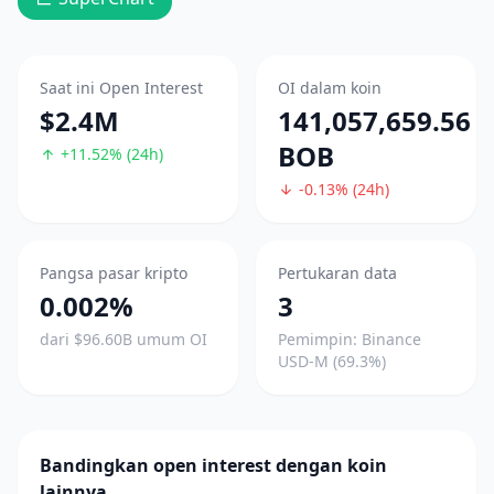
Saat ini Open Interest
OI dalam koin
$2.4M
141,057,659.56
BOB
+11.52% (24h)
-0.13% (24h)
Pangsa pasar kripto
Pertukaran data
0.002%
3
dari $96.60B umum OI
Pemimpin: Binance
USD-M (69.3%)
Bandingkan open interest dengan koin
lainnya