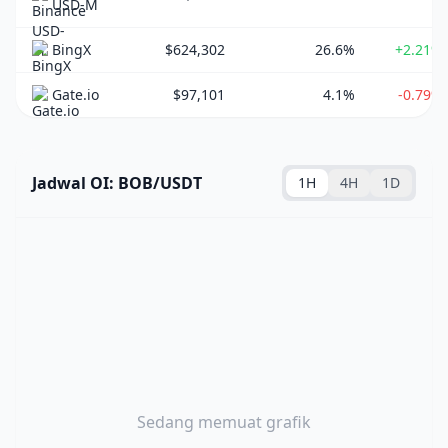
USD-M
BingX
$624,302
26.6%
+2.21%
Gate.io
$97,101
4.1%
-0.79%
Jadwal OI: BOB/USDT
1H
4H
1D
Sedang memuat grafik