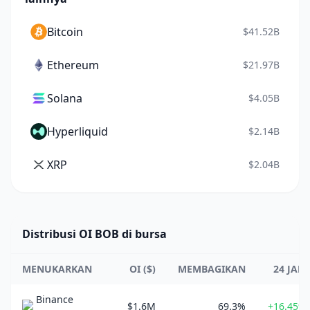
Bitcoin
$41.52B
Ethereum
$21.97B
Solana
$4.05B
Hyperliquid
$2.14B
XRP
$2.04B
Distribusi OI BOB di bursa
MENUKARKAN
OI ($)
MEMBAGIKAN
24 JAM
Binance
$1.6M
69.3%
+16.45%