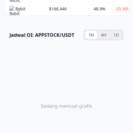
Bybit
$166,446
48.9%
-25.50%
Jadwal OI: APPSTOCK/USDT
1H
4H
1D
Sedang memuat grafik