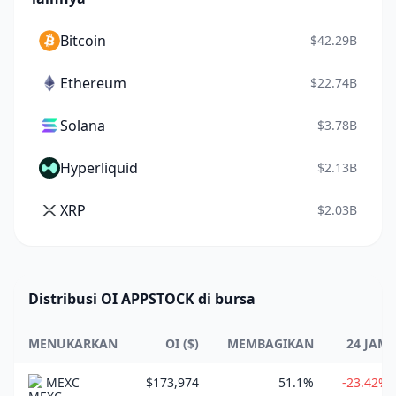
Bitcoin
$42.29B
Ethereum
$22.74B
Solana
$3.78B
Hyperliquid
$2.13B
XRP
$2.03B
Distribusi OI APPSTOCK di bursa
MENUKARKAN
OI ($)
MEMBAGIKAN
24 JAM
MEXC
$173,974
51.1%
-23.42%