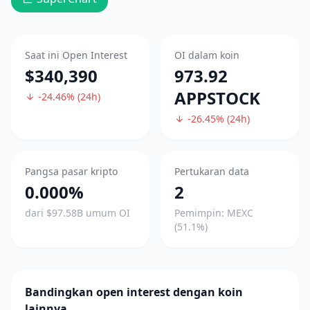
Saat ini Open Interest
OI dalam koin
$340,390
973.92
APPSTOCK
-24.46% (24h)
-26.45% (24h)
Pangsa pasar kripto
Pertukaran data
0.000%
2
dari $97.58B umum OI
Pemimpin: MEXC
(51.1%)
Bandingkan open interest dengan koin
lainnya