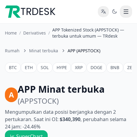
TRDESK
APP Tokenized Stock (APPSTOCK) —
Home
/
Derivatives
/
terbuka untuk umum — TRdesk
Rumah
Minat terbuka
APP (APPSTOCK)
BTC
ETH
SOL
HYPE
XRP
DOGE
BNB
ZEC
APP Minat terbuka
A
(APPSTOCK)
Mengumpulkan data posisi berjangka dengan 2
pertukaran. Saat ini OI:
$340,390
, perubahan selama
24 jam: -24.46%
SuperChart