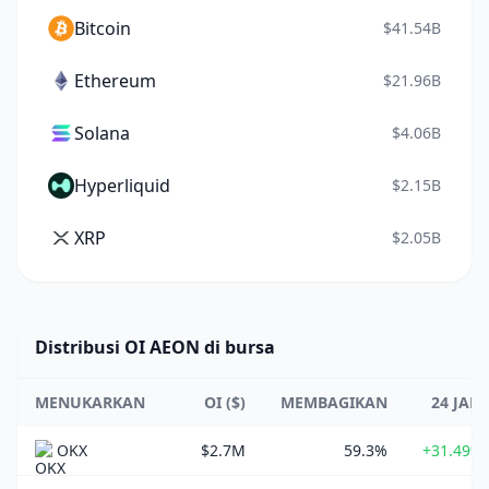
Bitcoin
$41.54B
Ethereum
$21.96B
Solana
$4.06B
Hyperliquid
$2.15B
XRP
$2.05B
Distribusi OI AEON di bursa
MENUKARKAN
OI ($)
MEMBAGIKAN
24 JAM
OKX
$2.7M
59.3%
+31.49%