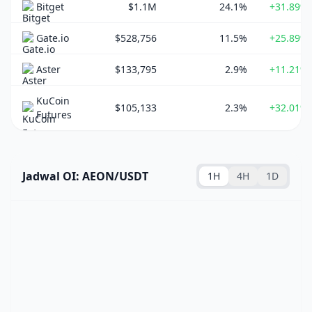
Bitget
$1.1M
24.1%
+31.89%
Gate.io
$528,756
11.5%
+25.89%
Aster
$133,795
2.9%
+11.21%
KuCoin
$105,133
2.3%
+32.01%
Futures
Jadwal OI: AEON/USDT
1H
4H
1D