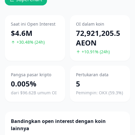
Saat ini Open Interest
OI dalam koin
$4.6M
72,921,205.5
AEON
+30.48% (24h)
+10.91% (24h)
Pangsa pasar kripto
Pertukaran data
0.005%
5
dari $96.62B umum OI
Pemimpin: OKX (59.3%)
Bandingkan open interest dengan koin
lainnya