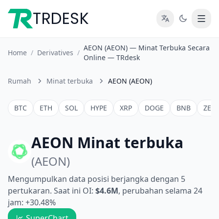
TRDESK
AEON (AEON) — Minat Terbuka Secara
Home
/
Derivatives
/
Online — TRdesk
Rumah
Minat terbuka
AEON (AEON)
BTC
ETH
SOL
HYPE
XRP
DOGE
BNB
ZEC
AEON Minat terbuka
(AEON)
Mengumpulkan data posisi berjangka dengan 5
pertukaran. Saat ini OI:
$4.6M
, perubahan selama 24
jam: +30.48%
SuperChart