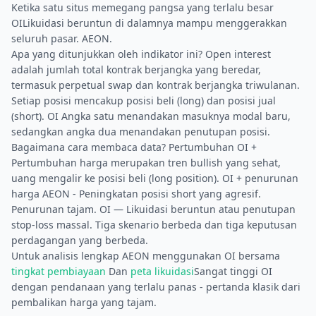
Ketika satu situs memegang pangsa yang terlalu besar
OILikuidasi beruntun di dalamnya mampu menggerakkan
seluruh pasar. AEON.
Apa yang ditunjukkan oleh indikator ini? Open interest
adalah jumlah total kontrak berjangka yang beredar,
termasuk perpetual swap dan kontrak berjangka triwulanan.
Setiap posisi mencakup posisi beli (long) dan posisi jual
(short). OI Angka satu menandakan masuknya modal baru,
sedangkan angka dua menandakan penutupan posisi.
Bagaimana cara membaca data? Pertumbuhan OI +
Pertumbuhan harga merupakan tren bullish yang sehat,
uang mengalir ke posisi beli (long position). OI + penurunan
harga AEON - Peningkatan posisi short yang agresif.
Penurunan tajam. OI — Likuidasi beruntun atau penutupan
stop-loss massal. Tiga skenario berbeda dan tiga keputusan
perdagangan yang berbeda.
Untuk analisis lengkap AEON menggunakan OI bersama
tingkat pembiayaan
Dan
peta likuidasi
Sangat tinggi OI
dengan pendanaan yang terlalu panas - pertanda klasik dari
pembalikan harga yang tajam.