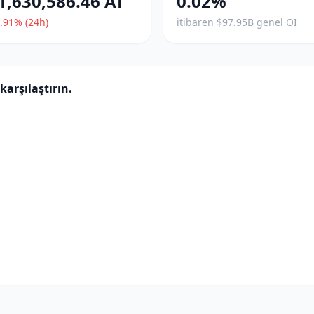
1,630,586.46 AT
0.02%
.91% (24h)
itibaren $97.95B genel OI
karşılaştırın.