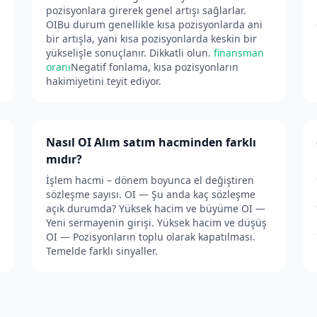
pozisyonlara girerek genel artışı sağlarlar.
OIBu durum genellikle kısa pozisyonlarda ani
bir artışla, yani kısa pozisyonlarda keskin bir
yükselişle sonuçlanır. Dikkatli olun.
finansman
oranı
Negatif fonlama, kısa pozisyonların
hakimiyetini teyit ediyor.
Nasıl OI Alım satım hacminden farklı
mıdır?
İşlem hacmi – dönem boyunca el değiştiren
sözleşme sayısı. OI — Şu anda kaç sözleşme
açık durumda? Yüksek hacim ve büyüme OI —
Yeni sermayenin girişi. Yüksek hacim ve düşüş
OI — Pozisyonların toplu olarak kapatılması.
Temelde farklı sinyaller.