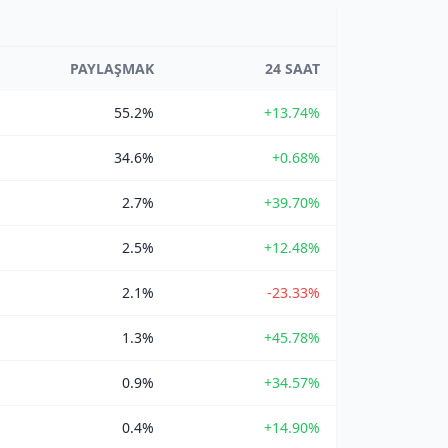
PAYLAŞMAK
24 SAAT
55.2%
+13.74%
34.6%
+0.68%
2.7%
+39.70%
2.5%
+12.48%
2.1%
-23.33%
1.3%
+45.78%
0.9%
+34.57%
0.4%
+14.90%