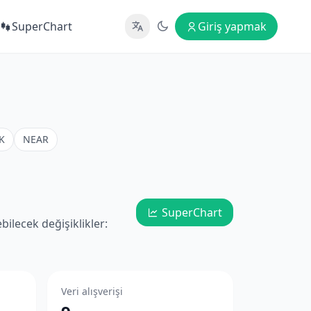
SuperChart
Giriş yapmak
K
NEAR
SuperChart
ilecek değişiklikler:
Veri alışverişi