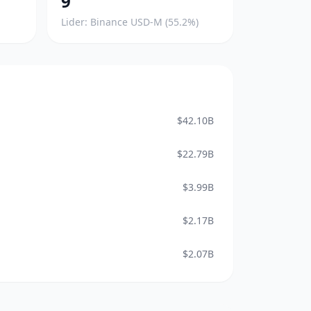
9
Lider: Binance USD-M (55.2%)
$42.10B
$22.79B
$3.99B
$2.17B
$2.07B