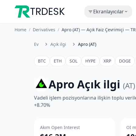
TRDESK
Ekranlayıcılar
Home
/
Derivatives
/
Apro (AT) — Açık Faiz Çevrimiçi — T
Ev
Açık ilgi
Apro (AT)
BTC
ETH
SOL
HYPE
XRP
DOGE
Apro Açık ilgi
(AT)
Vadeli işlem pozisyonlarına ilişkin toplu veri
+8.70%
Akım Open Interest
OI m