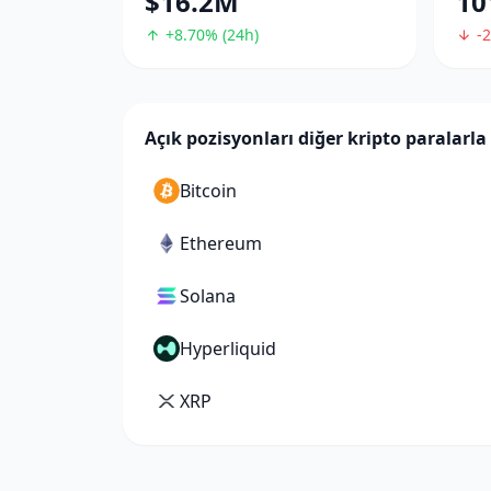
$16.2M
10
+8.70% (24h)
-2
Açık pozisyonları diğer kripto paralarla 
Bitcoin
Ethereum
Solana
Hyperliquid
XRP