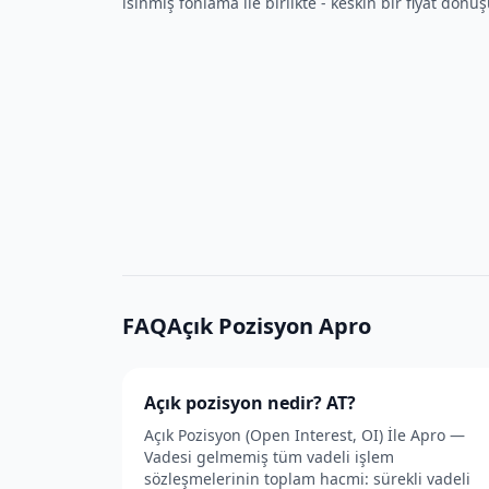
ısınmış fonlama ile birlikte - keskin bir fiyat dönü
FAQAçık Pozisyon Apro
Açık pozisyon nedir? AT?
Açık Pozisyon (Open Interest, OI) İle Apro —
Vadesi gelmemiş tüm vadeli işlem
sözleşmelerinin toplam hacmi: sürekli vadeli