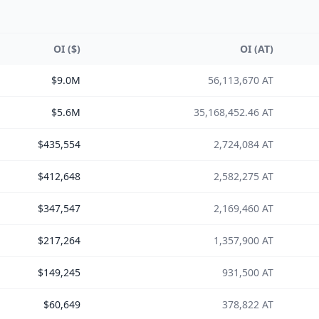
OI ($)
OI (AT)
$9.0M
56,113,670 AT
$5.6M
35,168,452.46 AT
$435,554
2,724,084 AT
$412,648
2,582,275 AT
$347,547
2,169,460 AT
$217,264
1,357,900 AT
$149,245
931,500 AT
$60,649
378,822 AT