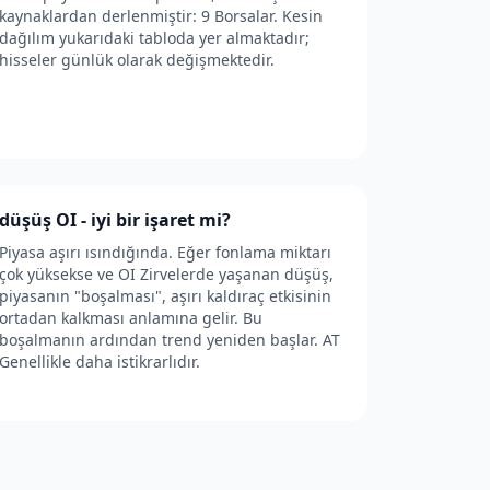
kaynaklardan derlenmiştir: 9 Borsalar. Kesin
dağılım yukarıdaki tabloda yer almaktadır;
hisseler günlük olarak değişmektedir.
düşüş OI - iyi bir işaret mi?
Piyasa aşırı ısındığında. Eğer fonlama miktarı
çok yüksekse ve OI Zirvelerde yaşanan düşüş,
piyasanın "boşalması", aşırı kaldıraç etkisinin
ortadan kalkması anlamına gelir. Bu
boşalmanın ardından trend yeniden başlar. AT
Genellikle daha istikrarlıdır.