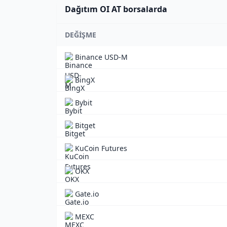
Dağıtım OI AT borsalarda
DEĞIŞME
Binance USD-M
BingX
Bybit
Bitget
KuCoin Futures
OKX
Gate.io
MEXC