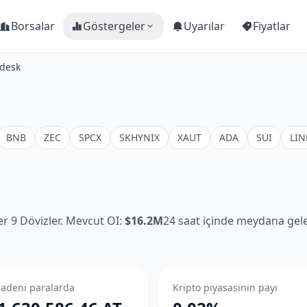
Borsalar
Göstergeler
Uyarılar
Fiyatlar
Rdesk
BNB
ZEC
SPCX
SKHYNIX
XAUT
ADA
SUI
LIN
ler 9 Dövizler. Mevcut OI:
$16.2M
24 saat içinde meydana geleb
adeni paralarda
Kripto piyasasının payı