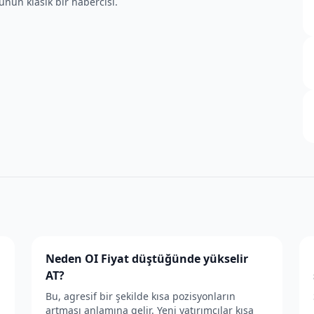
şünün klasik bir habercisi.
Neden OI Fiyat düştüğünde yükselir
AT?
Bu, agresif bir şekilde kısa pozisyonların
artması anlamına gelir. Yeni yatırımcılar kısa