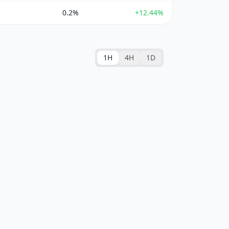
0.2%
+12.44%
1H
4H
1D