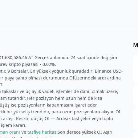
M
101,630,586.46 AT Gerçek anlamda. 24 saat içinde değişim
rev kripto piyasası - 0.02%.
ıştır. 9 Borsalar. En yüksek yoğunluk şuradadır: Binance USD-
bir paya sahip olması durumunda OIÜzerindeki ardı ardına
T.
 takaslar ve üç aylık vadeli işlemler de dahil olmak üzere,
lam tutarıdır. Her pozisyon hem uzun hem de kısa
düşüş ise pozisyonların kapanmasını işaret eder.
klı bir yükseliş trendidir, para uzun pozisyonlara akıyor. OI
n artışı. Keskin düşüş OI — Ardışık tasfiyeler veya toplu
 işlem kararı.
man oranı
Ve
tasfiye haritası
Son derece yüksek OI Aşırı