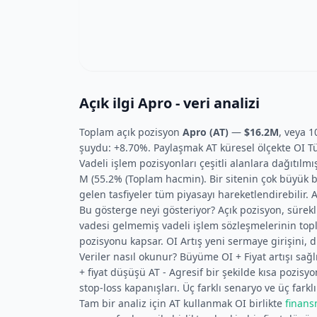
Açık ilgi Apro - veri analizi
Toplam açık pozisyon
Apro (AT)
—
$16.2M
, veya 
şuydu: +8.70%. Paylaşmak AT küresel ölçekte OI Tü
Vadeli işlem pozisyonları çeşitli alanlara dağıtılm
M (55.2% (Toplam hacmin). Bir sitenin çok büyük 
gelen tasfiyeler tüm piyasayı hareketlendirebilir. A
Bu gösterge neyi gösteriyor? Açık pozisyon, sürekli
vadesi gelmemiş vadeli işlem sözleşmelerinin top
pozisyonu kapsar. OI Artış yeni sermaye girişini, 
Veriler nasıl okunur? Büyüme OI + Fiyat artışı sağlı
+ fiyat düşüşü AT - Agresif bir şekilde kısa pozisyo
stop-loss kapanışları. Üç farklı senaryo ve üç farklı
Tam bir analiz için AT kullanmak OI birlikte
finans