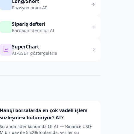
Long/Short
Pozisyon oranı AT
Sipariş defteri
Bardağın derinliği AT
SuperChart
AT/USDT göstergelerle
Hangi borsalarda en çok vadeli işlem
sözleşmesi bulunuyor? AT?
Şu anda lider konumda OI AT — Binance USD-
M bir pay ile 55.2%Toplamda, veriler şu