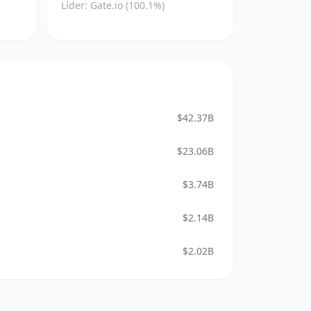
Líder: Gate.io (100.1%)
$42.37B
$23.06B
$3.74B
$2.14B
$2.02B