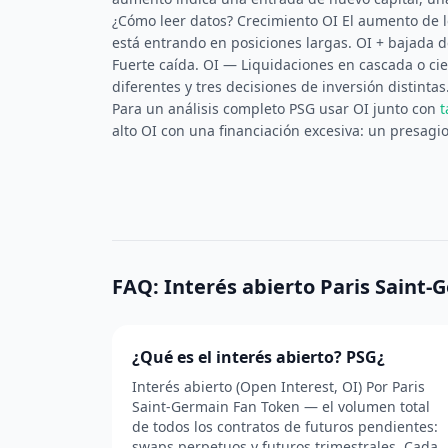
¿Cómo leer datos? Crecimiento OI El aumento de lo
está entrando en posiciones largas. OI + bajada d
Fuerte caída. OI — Liquidaciones en cascada o cie
diferentes y tres decisiones de inversión distintas
Para un análisis completo PSG usar OI junto con
t
alto OI con una financiación excesiva: un presagio
FAQ: Interés abierto Paris Saint
¿Qué es el interés abierto? PSG¿
Interés abierto (Open Interest, OI) Por Paris
Saint-Germain Fan Token — el volumen total
de todos los contratos de futuros pendientes:
swaps perpetuos y futuros trimestrales. Cada