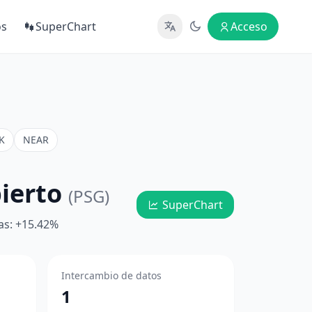
os
SuperChart
Acceso
K
NEAR
bierto
(PSG)
SuperChart
as: +15.42%
Intercambio de datos
1