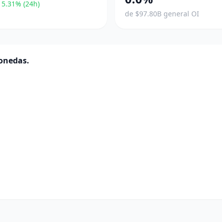
5.31% (24h)
de $97.80B general OI
monedas.