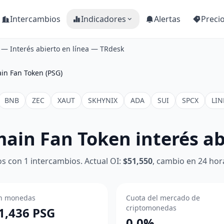
Intercambios
Indicadores
Alertas
Preci
 — Interés abierto en línea — TRdesk
ain Fan Token (PSG)
BNB
ZEC
XAUT
SKHYNIX
ADA
SUI
SPCX
LIN
main Fan Token interés a
s con 1 intercambios. Actual OI:
$51,550
, cambio en 24 hor
n monedas
Cuota del mercado de
criptomonedas
1,436 PSG
0.0%