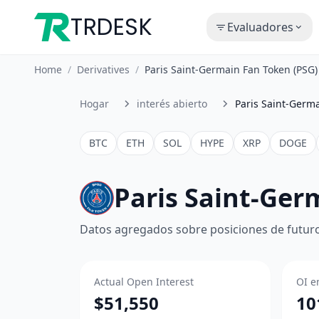
TRDESK
Evaluadores
Home
/
Derivatives
/
Paris Saint-Germain Fan Token (PSG)
Hogar
interés abierto
Paris Saint-Germ
BTC
ETH
SOL
HYPE
XRP
DOGE
Paris Saint-Ger
Datos agregados sobre posiciones de futuro
Actual Open Interest
OI e
$51,550
10