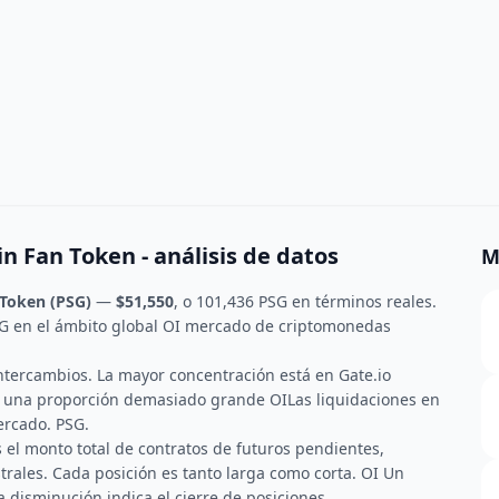
n Fan Token - análisis de datos
M
 Token (PSG)
—
$51,550
, o 101,436 PSG en términos reales.
SG en el ámbito global OI mercado de criptomonedas
intercambios. La mayor concentración está en Gate.io
ee una proporción demasiado grande OILas liquidaciones en
ercado. PSG.
s el monto total de contratos de futuros pendientes,
strales. Cada posición es tanto larga como corta. OI Un
 disminución indica el cierre de posiciones.