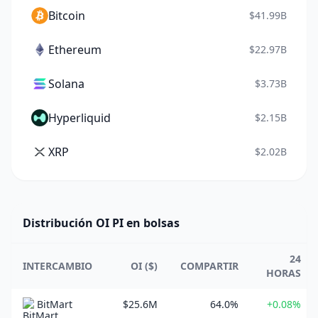
Bitcoin
$41.99B
Ethereum
$22.97B
Solana
$3.73B
Hyperliquid
$2.15B
XRP
$2.02B
Distribución OI PI en bolsas
24
INTERCAMBIO
OI ($)
COMPARTIR
HORAS
BitMart
$25.6M
64.0%
+0.08%