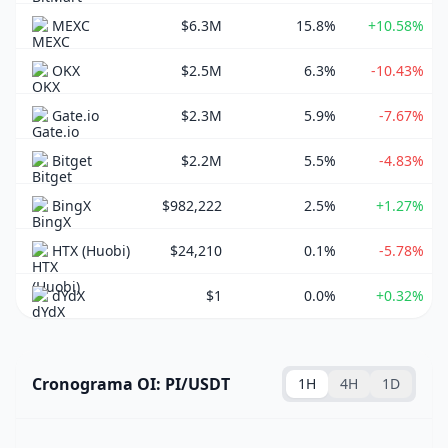
MEXC
$6.3M
15.8%
+10.58%
OKX
$2.5M
6.3%
-10.43%
Gate.io
$2.3M
5.9%
-7.67%
Bitget
$2.2M
5.5%
-4.83%
BingX
$982,222
2.5%
+1.27%
HTX (Huobi)
$24,210
0.1%
-5.78%
dYdX
$1
0.0%
+0.32%
Cronograma OI: PI/USDT
1H
4H
1D