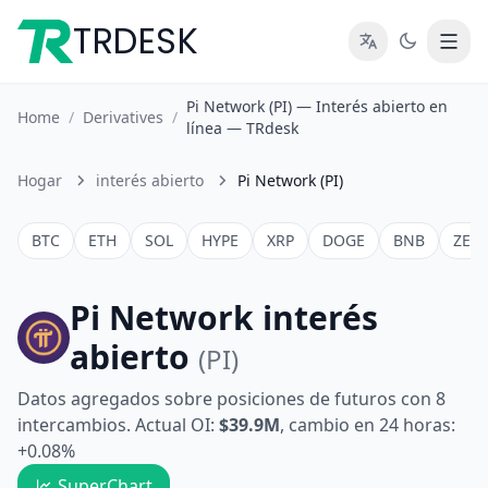
TRDESK
Pi Network (PI) — Interés abierto en
Home
/
Derivatives
/
línea — TRdesk
Hogar
interés abierto
Pi Network (PI)
BTC
ETH
SOL
HYPE
XRP
DOGE
BNB
ZEC
Pi Network interés
abierto
(PI)
Datos agregados sobre posiciones de futuros con 8
intercambios. Actual OI:
$39.9M
, cambio en 24 horas:
+0.08%
SuperChart