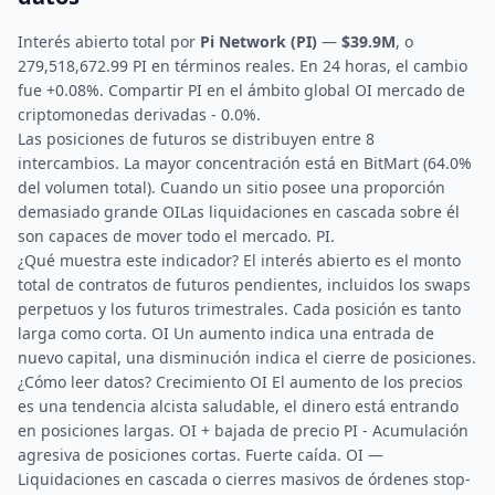
Interés abierto total por
Pi Network (PI)
—
$39.9M
, o
279,518,672.99 PI en términos reales. En 24 horas, el cambio
fue +0.08%. Compartir PI en el ámbito global OI mercado de
criptomonedas derivadas - 0.0%.
Las posiciones de futuros se distribuyen entre 8
intercambios. La mayor concentración está en BitMart (64.0%
del volumen total). Cuando un sitio posee una proporción
demasiado grande OILas liquidaciones en cascada sobre él
son capaces de mover todo el mercado. PI.
¿Qué muestra este indicador? El interés abierto es el monto
total de contratos de futuros pendientes, incluidos los swaps
perpetuos y los futuros trimestrales. Cada posición es tanto
larga como corta. OI Un aumento indica una entrada de
nuevo capital, una disminución indica el cierre de posiciones.
¿Cómo leer datos? Crecimiento OI El aumento de los precios
es una tendencia alcista saludable, el dinero está entrando
en posiciones largas. OI + bajada de precio PI - Acumulación
agresiva de posiciones cortas. Fuerte caída. OI —
Liquidaciones en cascada o cierres masivos de órdenes stop-