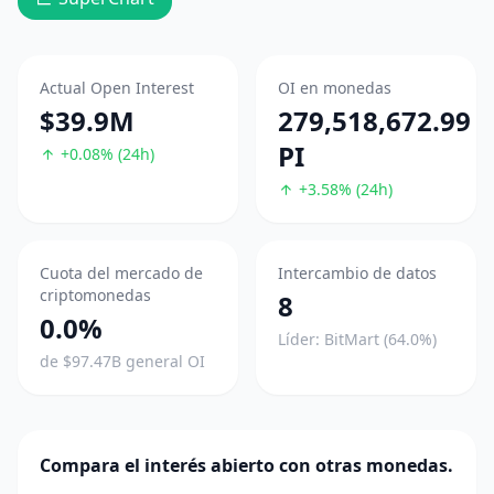
Actual Open Interest
OI en monedas
$39.9M
279,518,672.99
PI
+0.08% (24h)
+3.58% (24h)
Cuota del mercado de
Intercambio de datos
criptomonedas
8
0.0%
Líder: BitMart (64.0%)
de $97.47B general OI
Compara el interés abierto con otras monedas.