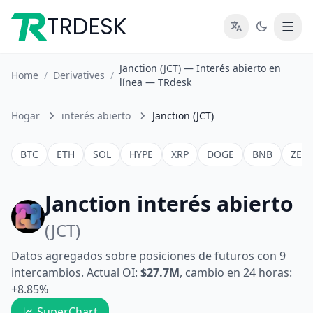
TRDESK
Janction (JCT) — Interés abierto en
Home
/
Derivatives
/
línea — TRdesk
Hogar
interés abierto
Janction (JCT)
BTC
ETH
SOL
HYPE
XRP
DOGE
BNB
ZEC
Janction interés abierto
(JCT)
Datos agregados sobre posiciones de futuros con 9
intercambios. Actual OI:
$27.7M
, cambio en 24 horas:
+8.85%
SuperChart