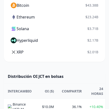
Bitcoin
$43.38B
Ethereum
$23.24B
Solana
$3.71B
Hyperliquid
$2.17B
XRP
$2.01B
Distribución OI JCT en bolsas
24
INTERCAMBIO
OI ($)
COMPARTIR
HORAS
Binance
$10.0M
36.1%
+10.40%