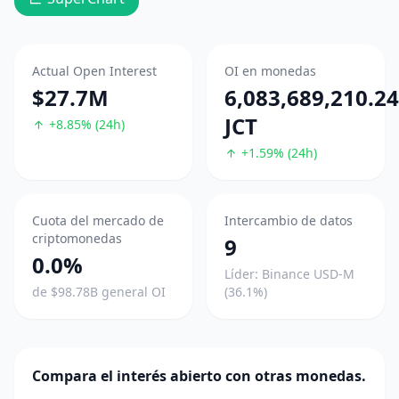
Actual Open Interest
OI en monedas
$27.7M
6,083,689,210.24
JCT
+8.85% (24h)
+1.59% (24h)
Cuota del mercado de
Intercambio de datos
criptomonedas
9
0.0%
Líder: Binance USD-M
de $98.78B general OI
(36.1%)
Compara el interés abierto con otras monedas.