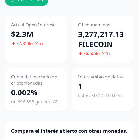
Actual Open Interest
OI en monedas
$2.3M
3,277,217.13
FILECOIN
-7.81% (24h)
-6.66% (24h)
Cuota del mercado de
Intercambio de datos
criptomonedas
1
0.002%
Líder: MEXC (100.0%)
de $96.83B general OI
Compara el interés abierto con otras monedas.