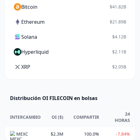
Bitcoin
$41.82B
Ethereum
$21.89B
Solana
$4.12B
Hyperliquid
$2.11B
XRP
$2.05B
Distribución OI FILECOIN en bolsas
24
INTERCAMBIO
OI ($)
COMPARTIR
HORAS
MEXC
$2.3M
100.0%
-7.84%