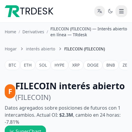
TRDESK
FILECOIN (FILECOIN) — Interés abierto
Home
/
Derivatives
/
en línea — TRdesk
Hogar
interés abierto
FILECOIN (FILECOIN)
BTC
ETH
SOL
HYPE
XRP
DOGE
BNB
ZEC
FILECOIN interés abierto
F
(FILECOIN)
Datos agregados sobre posiciones de futuros con 1
intercambios. Actual OI:
$2.3M
, cambio en 24 horas:
-7.81%
SuperChart